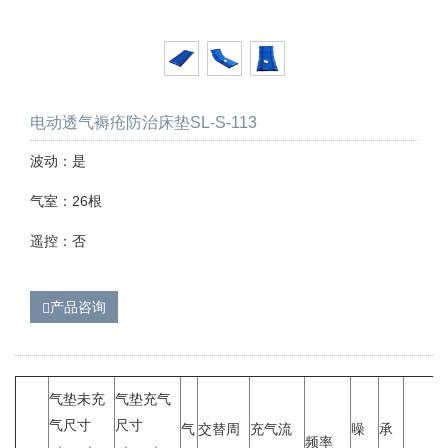
电动透气褥疮防治床垫SL-S-113
波动：是
气室：26根
遥控：否
产品咨询
气垫未充
气垫充气
气尺寸
尺寸
气
交替周
充气流
噪
承
频率