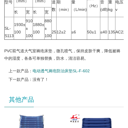
（mm）
（mm）
型号
道
期
量
音
重
电压
（Hz）
数
（min）
（L/min)
(dB)
kg
v
长
宽
长
宽
910
880
1930±
1880±
SL-
±
±
100
100
25
12±2
≥6
50±1
≤40
135
AC220
S113
100
100
PVC双气道大气室褥疮床垫，微孔喷气，保持皮肤干爽，降低被褥
中的湿度，各条可单独替换，防水，清洁容易。
上一款产品：
电动透气褥疮防治床垫SL-F-602
下一款产品：没有了！
其他产品