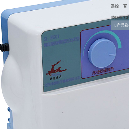
遥控：否
带床罩 C
产品咨