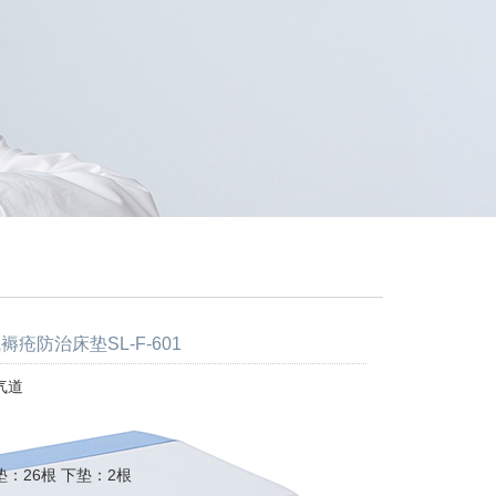
褥疮防治床垫SL-F-601
气道
：26根 下垫：2根