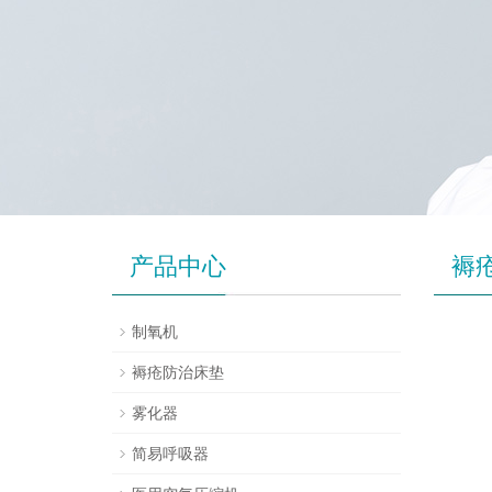
产品中心
褥
制氧机
褥疮防治床垫
雾化器
简易呼吸器