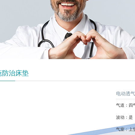
疮防治床垫
电动透气
气道：四
波动：是
气室：上垫